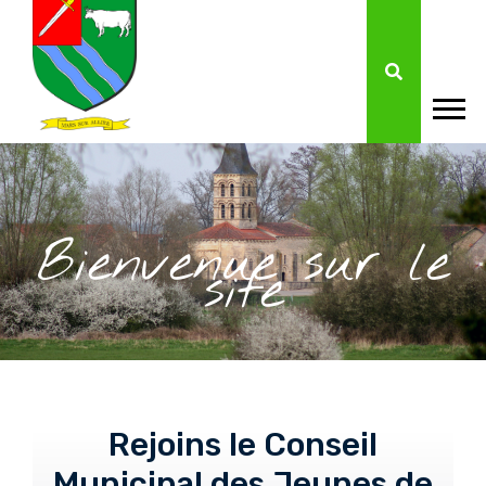
Bienvenue sur le
site
Rejoins le Conseil
Municipal des Jeunes de