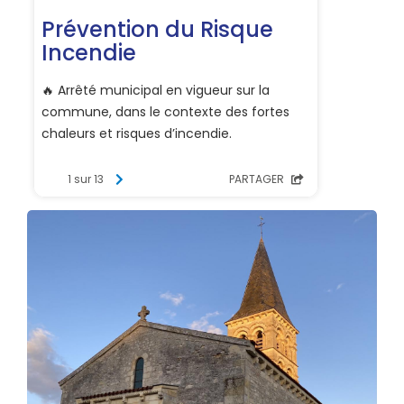
Tu as entre
12 et 16 ans
, tu habites à
Mars-sur-
Allier
et tu souhaites t'investir pour ta commune ?
Le
Conseil Municipal des Jeunes (CMJ)
te
permet de proposer des idées, de participer à des
projets concrets et de t'engager pour améliorer la
vie du village. C'est aussi une belle occasion de
découvrir le fonctionnement de la vie citoyenne et
de faire entendre ta voix.
Les candidatures sont ouvertes du 30 juin au
31 août 2026.
Les dossiers sont à retirer en mairie
ou à télécharger via le QR Code présent sur
l'affiche.